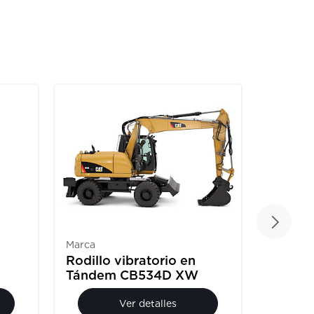
Marca
Marca
Rodillo vibratorio en
Montac
Tándem CB534D XW
DP25
Ver detalles