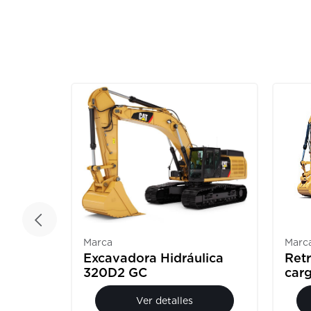
Marca
Marc
Excavadora Hidráulica
lica
Ret
320D2 GC
car
Ver detalles