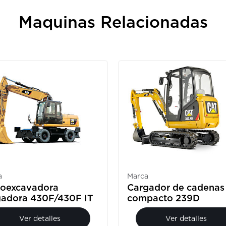
Maquinas Relacionadas
a
Marca
roexcavadora
Cargador de cadenas
gadora 430F/430F IT
compacto 239D
Ver detalles
Ver detalles