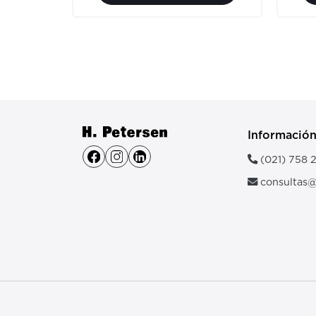
Informació
(021) 758 
consultas